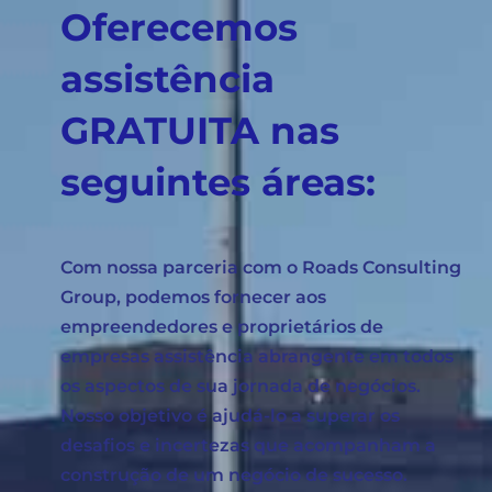
Oferecemos
assistência
GRATUITA nas
seguintes áreas:
Com nossa parceria com o Roads Consulting
Group, podemos fornecer aos
empreendedores e proprietários de
empresas assistência abrangente em todos
os aspectos de sua jornada de negócios.
Nosso objetivo é ajudá-lo a superar os
desafios e incertezas que acompanham a
construção de um negócio de sucesso.